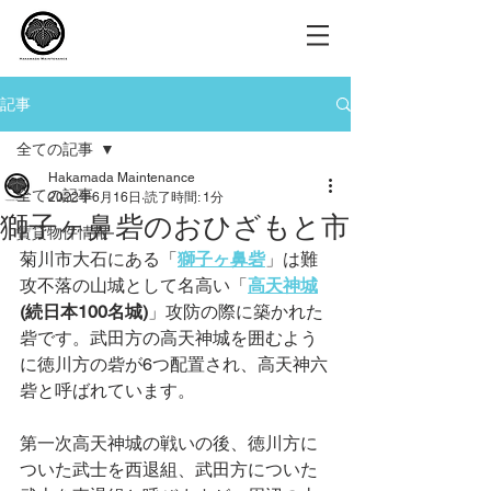
記事
全ての記事
Hakamada Maintenance
全ての記事
2022年6月16日
読了時間: 1分
獅子ヶ鼻砦のおひざもと市
賃貸物件情報
菊川市大石にある「
獅子ヶ鼻砦
」は難
攻不落の山城として名高い「
高天神城
(続日本100名城)
」攻防の際に築かれた
砦です。武田方の高天神城を囲むよう
に徳川方の砦が6つ配置され、高天神六
砦と呼ばれています。
第一次高天神城の戦いの後、徳川方に
ついた武士を西退組、武田方についた