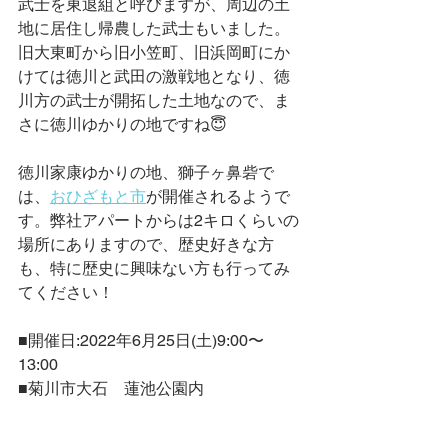
武士を東退組と呼びますが、周辺の土
地に居住し帰農した武士もいました。
旧大東町から旧小笠町、旧浜岡町にか
けては徳川と武田の激戦地となり、徳
川方の武士が開拓した土地なので、ま
さに徳川ゆかりの地ですね😇
徳川家康ゆかりの地、獅子ヶ鼻砦で
は、
おひざもと市
が開催されるようで
す。弊社アパートからは2キロくらいの
場所にありますので、歴史好きな方
も、特に歴史に興味ない方も行ってみ
てください！
■開催日:2022年6月25日(土)9:00〜
13:00
■菊川市大石　蓮池公園内