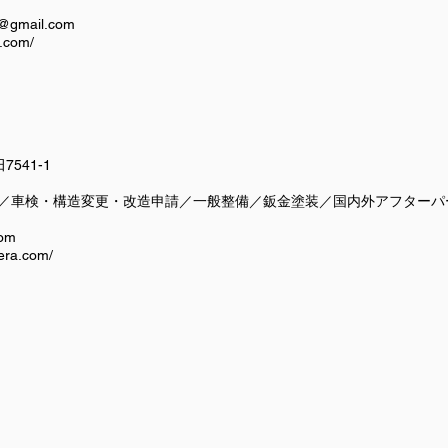
@gmail.com
.com/
7541-1
販売／車検・構造変更・改造申請／一般整備／鈑金塗装／国内外アフター
com
era.com/