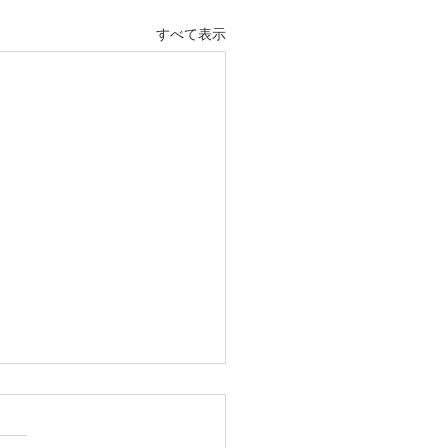
すべて表示
休業日のお知らせ
は格別のご高配を賜り、誠に