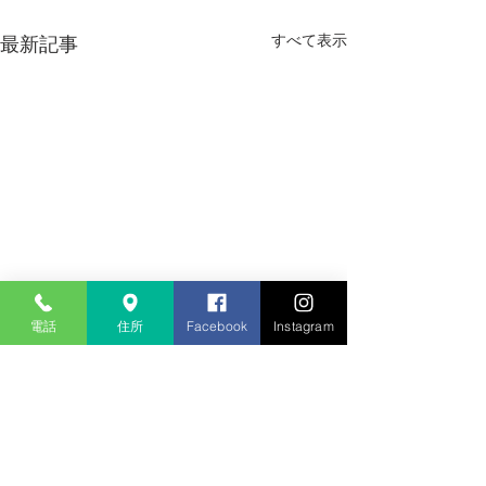
すべて表示
最新記事
電話
住所
Facebook
Instagram
年末年始休業日のお知ら
夏季休業日のお
せ
平素は格別のご高
平素は格別のご高配を賜り、
誠にありがとうご