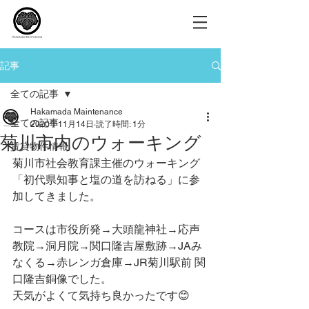
記事
全ての記事
Hakamada Maintenance
全ての記事
2020年11月14日
読了時間: 1分
菊川市内のウォーキング
賃貸物件情報
菊川市社会教育課主催のウォーキング
「初代県知事と塩の道を訪ねる」に参
加してきました。
コースは市役所発→大頭龍神社→応声
教院→洞月院→関口隆吉屋敷跡→JAみ
なくる→赤レンガ倉庫→JR菊川駅前 関
口隆吉銅像でした。
天気がよくて気持ち良かったです😊