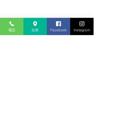
電話
住所
Facebook
Instagram
コメント
コメントを追加…
【ご成約済み】菊川市牛
【ご成約済み】