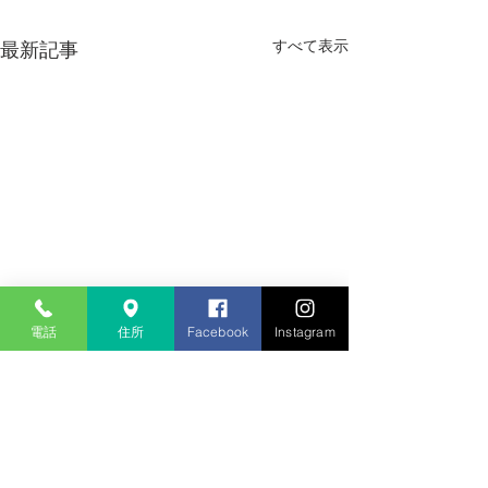
すべて表示
最新記事
電話
住所
Facebook
Instagram
年末年始休業日のお知ら
夏季休業日のお
せ
平素は格別のご高