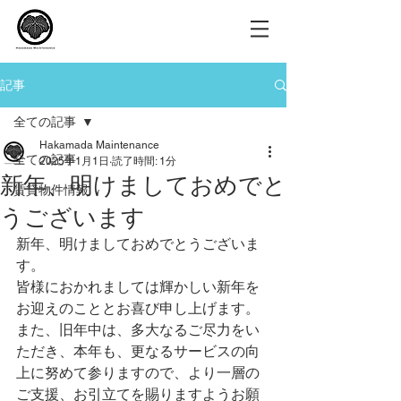
記事
全ての記事
Hakamada Maintenance
全ての記事
2025年1月1日
読了時間: 1分
新年、明けましておめでと
賃貸物件情報
うございます
新年、明けましておめでとうございま
す。
皆様におかれましては輝かしい新年を
お迎えのこととお喜び申し上げます。
また、旧年中は、多大なるご尽力をい
ただき、本年も、更なるサービスの向
上に努めて参りますので、より一層の
ご支援、お引立てを賜りますようお願